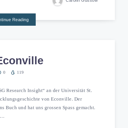
Carolin Güssow
tinue Reading
conville
0
119
 Research Insight“ an der Universität St.
icklungsgeschichte von Econville. Der
ins Buch und hat uns grossen Spass gemacht.
r…