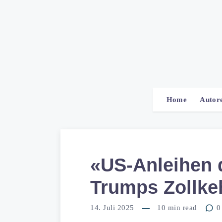
Home
Autor
«US-Anleihen 
Trumps Zollke
14. Juli 2025
10
min read
0