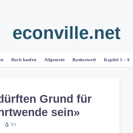
econville.net
en
Buch kaufen
Allgemein
Bankenwelt
Kapitel 1 – 6
dürften Grund für
hrtwende sein»
93