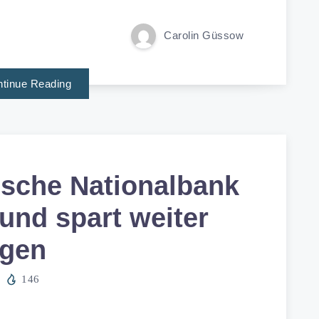
Carolin Güssow
tinue Reading
ische Nationalbank
und spart weiter
ngen
146