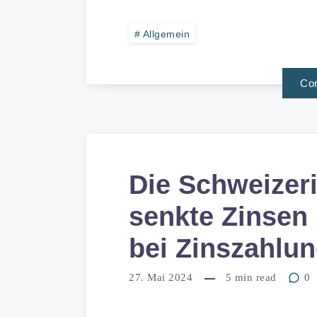
Allgemein
Con
Die Schweizer
senkte Zinsen 
bei Zinszahlu
27. Mai 2024
5
min read
0