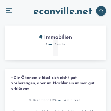
econville.net
1
Immobilien
1
Article
«Die Ökonomie lässt sich nicht gut
vorhersagen, aber im Nachhinein immer gut
erklären»
3. Dezember 2024
4
min read