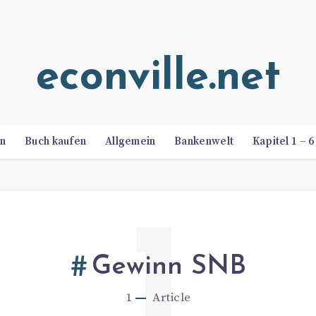
econville.net
en
Buch kaufen
Allgemein
Bankenwelt
Kapitel 1 – 6
1
Gewinn SNB
1
Article