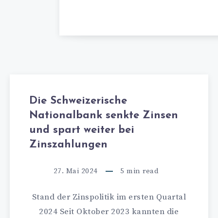
Die Schweizerische
Nationalbank senkte Zinsen
und spart weiter bei
Zinszahlungen
27. Mai 2024
5
min read
Stand der Zinspolitik im ersten Quartal
2024 Seit Oktober 2023 kannten die